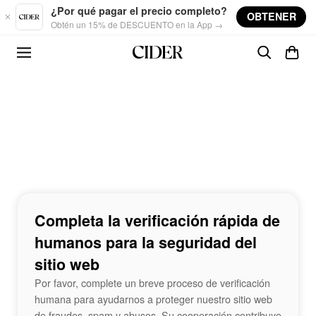
Skip to main content
¿Por qué pagar el precio completo?
OBTENER
Obtén un 15% de DESCUENTO en la App →
Completa la verificación rápida de
humanos para la seguridad del
sitio web
Por favor, complete un breve proceso de verificación
humana para ayudarnos a proteger nuestro sitio web
de fraudes, spam y abusos. Su cooperación contribuye