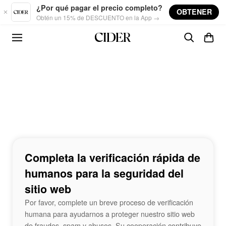
Skip to main content
¿Por qué pagar el precio completo?
OBTENER
Obtén un 15% de DESCUENTO en la App →
Completa la verificación rápida de
humanos para la seguridad del
sitio web
Por favor, complete un breve proceso de verificación
humana para ayudarnos a proteger nuestro sitio web
de fraudes, spam y abusos. Su cooperación contribuye