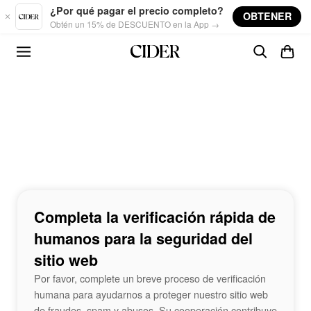
Skip to main content
¿Por qué pagar el precio completo?
OBTENER
Obtén un 15% de DESCUENTO en la App →
Completa la verificación rápida de
humanos para la seguridad del
sitio web
Por favor, complete un breve proceso de verificación
humana para ayudarnos a proteger nuestro sitio web
de fraudes, spam y abusos. Su cooperación contribuye