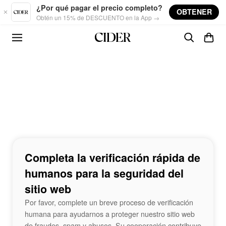
Skip to main content
¿Por qué pagar el precio completo?
OBTENER
Obtén un 15% de DESCUENTO en la App →
Completa la verificación rápida de
humanos para la seguridad del
sitio web
Por favor, complete un breve proceso de verificación
humana para ayudarnos a proteger nuestro sitio web
de fraudes, spam y abusos. Su cooperación contribuye