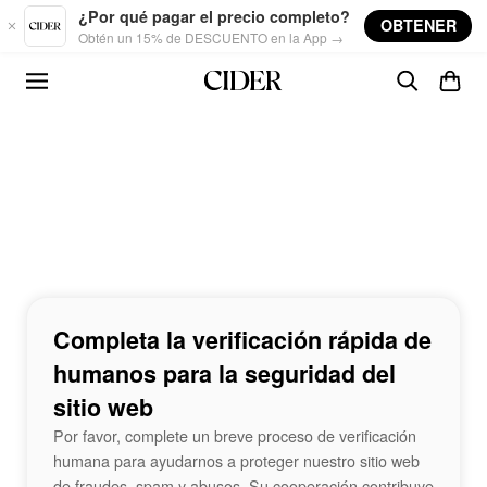
Skip to main content
¿Por qué pagar el precio completo?
OBTENER
Obtén un 15% de DESCUENTO en la App →
Completa la verificación rápida de
humanos para la seguridad del
sitio web
Por favor, complete un breve proceso de verificación
humana para ayudarnos a proteger nuestro sitio web
de fraudes, spam y abusos. Su cooperación contribuye