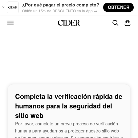
Skip to main content
¿Por qué pagar el precio completo?
OBTENER
Obtén un 15% de DESCUENTO en la App →
Completa la verificación rápida de
humanos para la seguridad del
sitio web
Por favor, complete un breve proceso de verificación
humana para ayudarnos a proteger nuestro sitio web
de fraudes, spam y abusos. Su cooperación contribuye