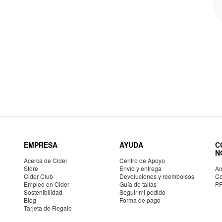
EMPRESA
AYUDA
C
N
Acerca de Cider
Centro de Apoyo
Store
Envío y entrega
Am
Cider Club
Devoluciones y reembolsos
Co
Empleo en Cider
Guía de tallas
P
Sostenibilidad
Seguir mi pedido
Blog
Forma de pago
Tarjeta de Regalo