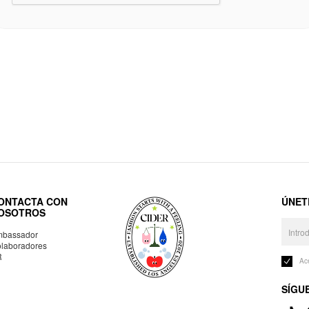
ONTACTA CON
ÚNET
OSOTROS
bassador
laboradores
R
Ac
SÍGU