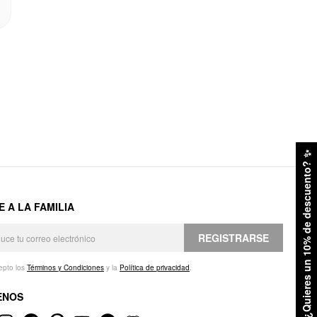
✨
¿Quieres un 10% de descuento?
E A LA FAMILIA
REGISTRARSE
epto los
Términos y Condiciones
y la
Política de privacidad
.
ENOS