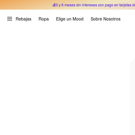
💰3 y 6 meses sin intereses con pago en tarjetas d
Oferta Especial 🎉 Hasta un 70% OFF 
Rebajas
Ropa
Elige un Mood
Sobre Nosotros