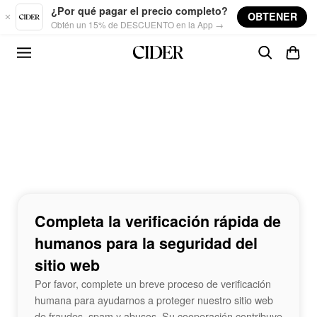
Skip to main content
¿Por qué pagar el precio completo?
OBTENER
Obtén un 15% de DESCUENTO en la App →
Completa la verificación rápida de
humanos para la seguridad del
sitio web
Por favor, complete un breve proceso de verificación
humana para ayudarnos a proteger nuestro sitio web
de fraudes, spam y abusos. Su cooperación contribuye