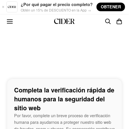
Skip to main content
¿Por qué pagar el precio completo?
OBTENER
Obtén un 15% de DESCUENTO en la App →
Completa la verificación rápida de
humanos para la seguridad del
sitio web
Por favor, complete un breve proceso de verificación
humana para ayudarnos a proteger nuestro sitio web
de fraudes, spam y abusos. Su cooperación contribuye