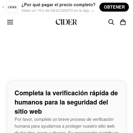
Skip to main content
¿Por qué pagar el precio completo?
OBTENER
Obtén un 15% de DESCUENTO en la App →
Completa la verificación rápida de
humanos para la seguridad del
sitio web
Por favor, complete un breve proceso de verificación
humana para ayudarnos a proteger nuestro sitio web
de fraudes, spam y abusos. Su cooperación contribuye