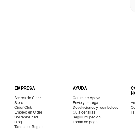
EMPRESA
AYUDA
C
N
Acerca de Cider
Centro de Apoyo
Store
Envío y entrega
Am
Cider Club
Devoluciones y reembolsos
Co
Empleo en Cider
Guía de tallas
P
Sostenibilidad
Seguir mi pedido
Blog
Forma de pago
Tarjeta de Regalo