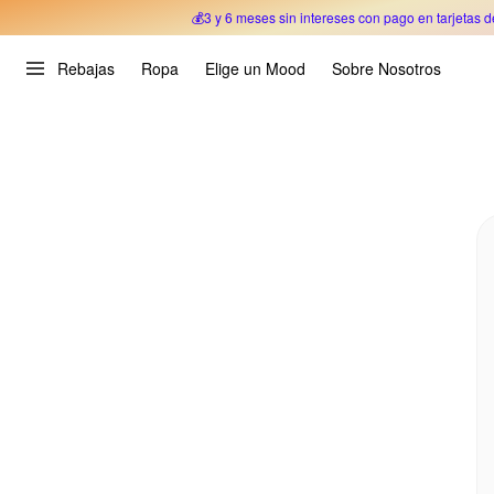
💰3 y 6 meses sin intereses con pago en tarjetas d
Oferta Especial 🎉 Hasta un 70% OFF 
Rebajas
Ropa
Elige un Mood
Sobre Nosotros