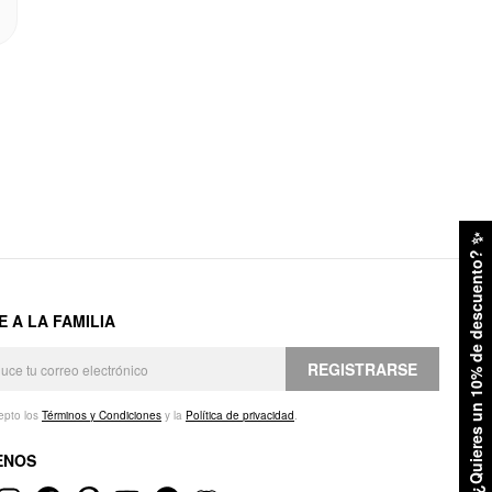
✨
¿Quieres un 10% de descuento?
E A LA FAMILIA
REGISTRARSE
epto los
Términos y Condiciones
y la
Política de privacidad
.
ENOS