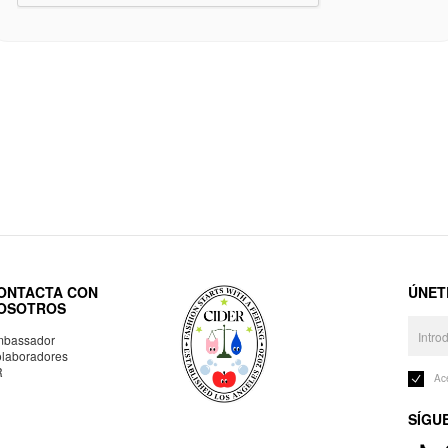
ONTACTA CON
ÚNET
OSOTROS
bassador
laboradores
R
Ac
SÍGU