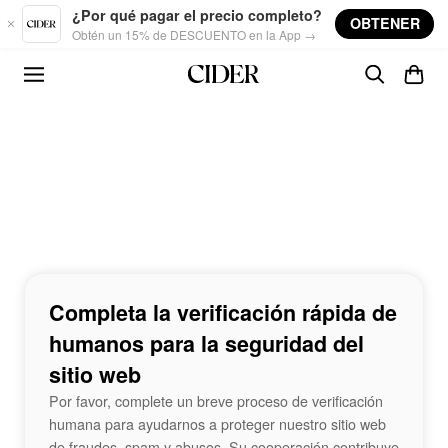
Skip to main content
¿Por qué pagar el precio completo?
OBTENER
Obtén un 15% de DESCUENTO en la App →
Completa la verificación rápida de
humanos para la seguridad del
sitio web
Por favor, complete un breve proceso de verificación
humana para ayudarnos a proteger nuestro sitio web
de fraudes, spam y abusos. Su cooperación contribuye