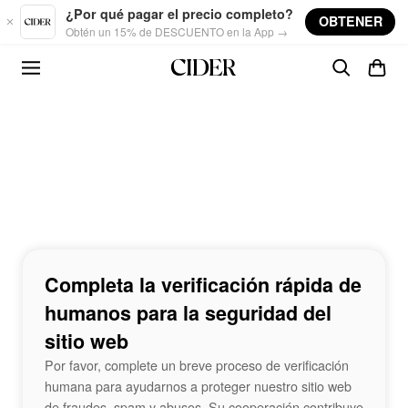
Skip to main content
¿Por qué pagar el precio completo?
OBTENER
Obtén un 15% de DESCUENTO en la App →
Completa la verificación rápida de
humanos para la seguridad del
sitio web
Por favor, complete un breve proceso de verificación
humana para ayudarnos a proteger nuestro sitio web
de fraudes, spam y abusos. Su cooperación contribuye