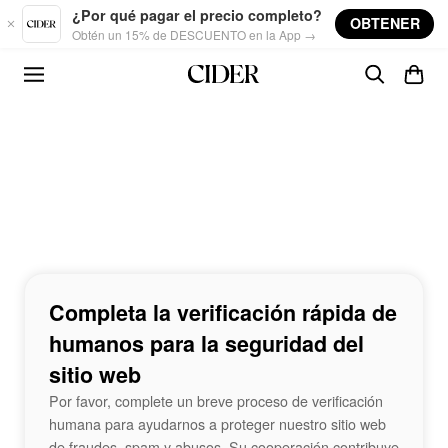
Skip to main content
¿Por qué pagar el precio completo?
OBTENER
Obtén un 15% de DESCUENTO en la App →
Completa la verificación rápida de
humanos para la seguridad del
sitio web
Por favor, complete un breve proceso de verificación
humana para ayudarnos a proteger nuestro sitio web
de fraudes, spam y abusos. Su cooperación contribuye