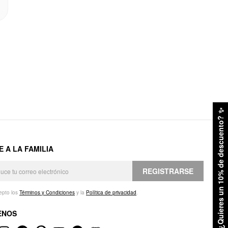
✨
¿Quieres un 10% de descuento?
E A LA FAMILIA
REGISTRARSE
epto los
Términos y Condiciones
y la
Política de privacidad
.
ENOS