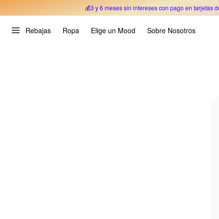
💰3 y 6 meses sin intereses con pago en tarjetas d
Oferta Especial 🎉 Hasta un 70% OFF 
Rebajas
Ropa
Elige un Mood
Sobre Nosotros