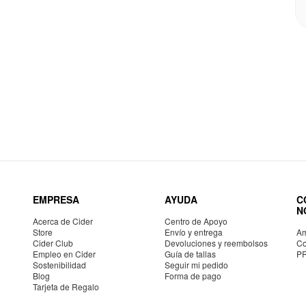
EMPRESA
AYUDA
C
N
Acerca de Cider
Centro de Apoyo
Store
Envío y entrega
Am
Cider Club
Devoluciones y reembolsos
Co
Empleo en Cider
Guía de tallas
P
Sostenibilidad
Seguir mi pedido
Blog
Forma de pago
Tarjeta de Regalo