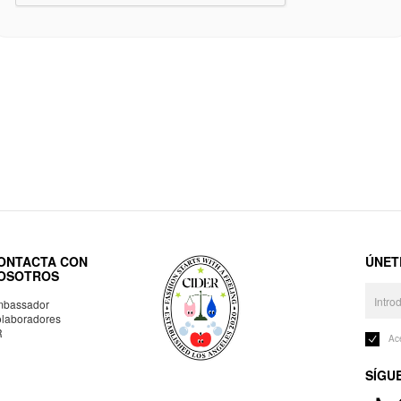
ONTACTA CON
ÚNET
OSOTROS
bassador
laboradores
R
Ac
SÍGU