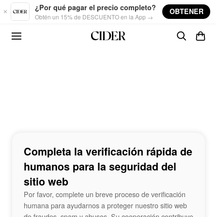
Skip to main content
¿Por qué pagar el precio completo?
OBTENER
Obtén un 15% de DESCUENTO en la App →
Completa la verificación rápida de
humanos para la seguridad del
sitio web
Por favor, complete un breve proceso de verificación
humana para ayudarnos a proteger nuestro sitio web
de fraudes, spam y abusos. Su cooperación contribuye