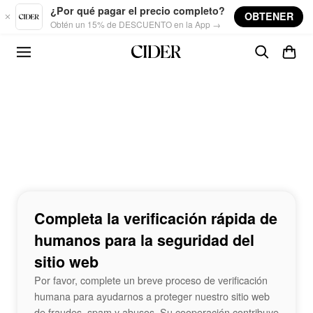
Skip to main content
¿Por qué pagar el precio completo?
OBTENER
Obtén un 15% de DESCUENTO en la App →
Completa la verificación rápida de
humanos para la seguridad del
sitio web
Por favor, complete un breve proceso de verificación
humana para ayudarnos a proteger nuestro sitio web
de fraudes, spam y abusos. Su cooperación contribuye