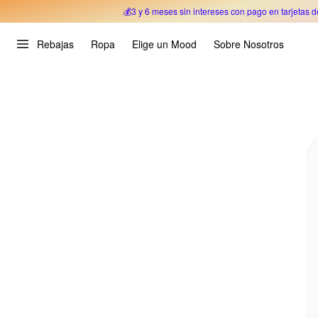
💰3 y 6 meses sin intereses con pago en tarjetas d
Oferta Especial 🎉 Hasta un 70% OFF 
Rebajas
Ropa
Elige un Mood
Sobre Nosotros