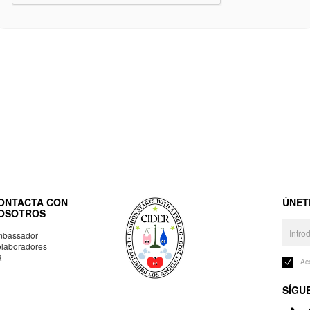
ONTACTA CON
ÚNET
OSOTROS
bassador
laboradores
R
Ac
SÍGU