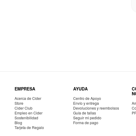
EMPRESA
AYUDA
C
N
Acerca de Cider
Centro de Apoyo
Store
Envío y entrega
Am
Cider Club
Devoluciones y reembolsos
Co
Empleo en Cider
Guía de tallas
P
Sostenibilidad
Seguir mi pedido
Blog
Forma de pago
Tarjeta de Regalo