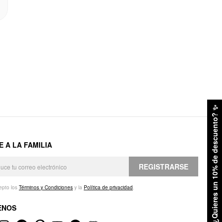
✨
¿Quieres un 10% de descuento?
E A LA FAMILIA
REGISTRARSE
epto los
Términos y Condiciones
y la
Política de privacidad
.
ENOS