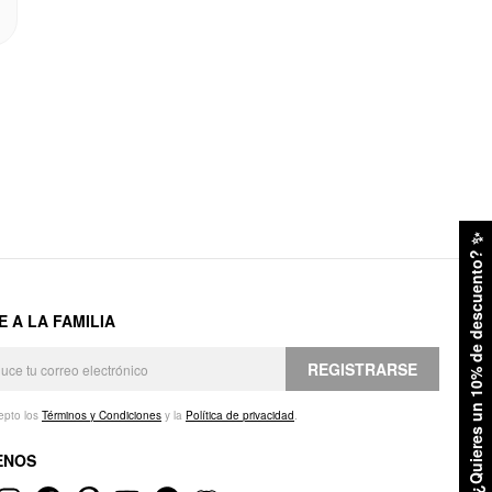
✨
¿Quieres un 10% de descuento?
E A LA FAMILIA
REGISTRARSE
epto los
Términos y Condiciones
y la
Política de privacidad
.
ENOS