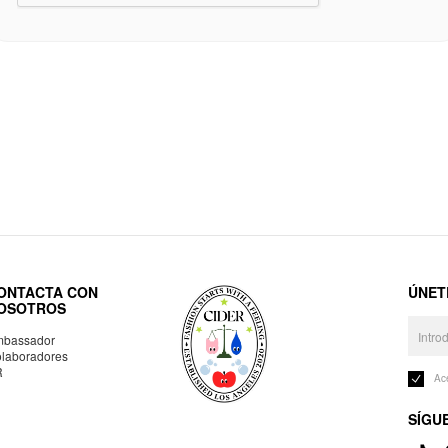
ONTACTA CON
ÚNET
OSOTROS
bassador
laboradores
R
Ac
SÍGU