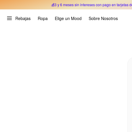
💰3 y 6 meses sin intereses con pago en tarjetas d
Oferta Especial 🎉 Hasta un 70% OFF 
Rebajas
Ropa
Elige un Mood
Sobre Nosotros