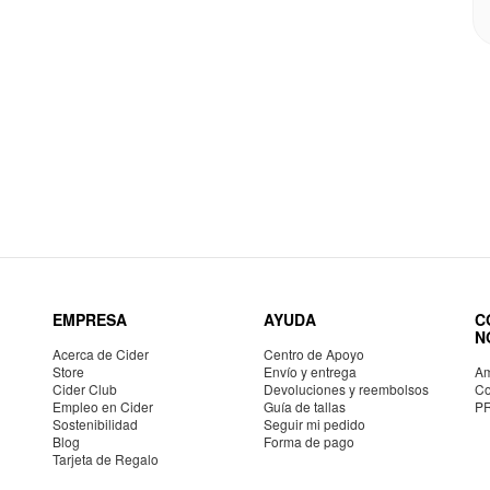
EMPRESA
AYUDA
C
N
Acerca de Cider
Centro de Apoyo
Store
Envío y entrega
Am
Cider Club
Devoluciones y reembolsos
Co
Empleo en Cider
Guía de tallas
P
Sostenibilidad
Seguir mi pedido
Blog
Forma de pago
Tarjeta de Regalo