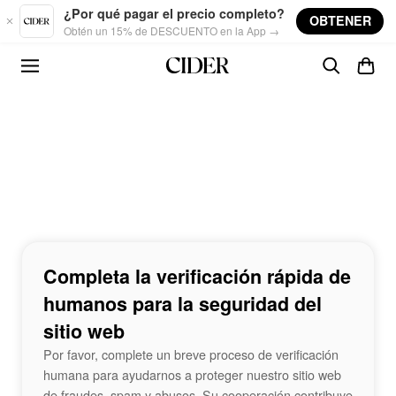
Skip to main content
¿Por qué pagar el precio completo?
OBTENER
Obtén un 15% de DESCUENTO en la App →
Completa la verificación rápida de
humanos para la seguridad del
sitio web
Por favor, complete un breve proceso de verificación
humana para ayudarnos a proteger nuestro sitio web
de fraudes, spam y abusos. Su cooperación contribuye