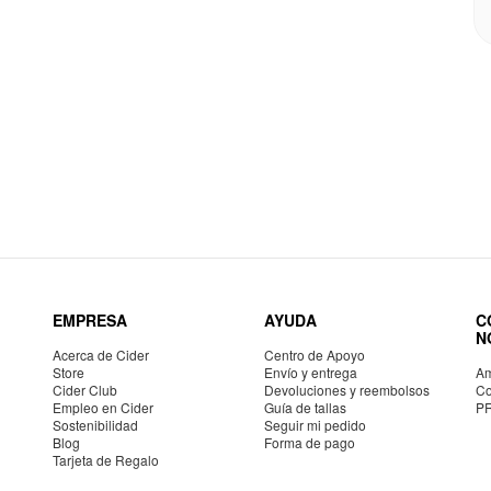
EMPRESA
AYUDA
C
N
Acerca de Cider
Centro de Apoyo
Store
Envío y entrega
Am
Cider Club
Devoluciones y reembolsos
Co
Empleo en Cider
Guía de tallas
P
Sostenibilidad
Seguir mi pedido
Blog
Forma de pago
Tarjeta de Regalo