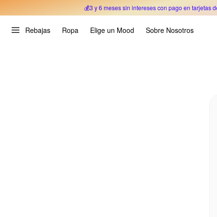
💰3 y 6 meses sin intereses con pago en tarjetas d
Oferta Especial 🎉 Hasta un 70% OFF 
Rebajas
Ropa
Elige un Mood
Sobre Nosotros