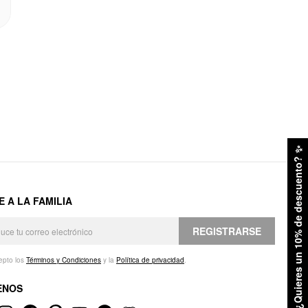
✨
¿Quieres un 10% de descuento?
E A LA FAMILIA
REGISTRARSE
epto los
Términos y Condiciones
y la
Política de privacidad
.
ENOS