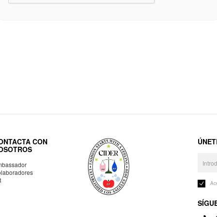
ONTACTA CON
ÚNET
OSOTROS
bassador
laboradores
R
Ac
SÍGU