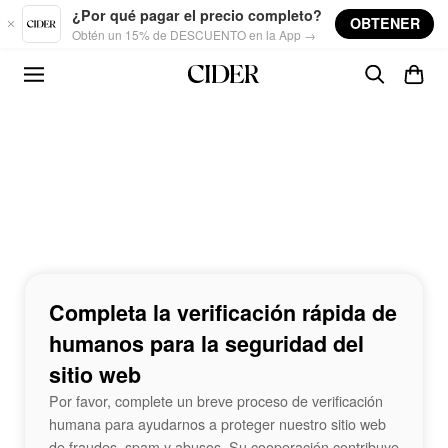
Skip to main content
¿Por qué pagar el precio completo?
OBTENER
Obtén un 15% de DESCUENTO en la App →
Completa la verificación rápida de
humanos para la seguridad del
sitio web
Por favor, complete un breve proceso de verificación
humana para ayudarnos a proteger nuestro sitio web
de fraudes, spam y abusos. Su cooperación contribuye