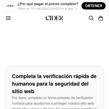
Skip to main content
¿Por qué pagar el precio completo?
OBTENER
Obtén un 15% de DESCUENTO en la App →
Completa la verificación rápida de
humanos para la seguridad del
sitio web
Por favor, complete un breve proceso de verificación
humana para ayudarnos a proteger nuestro sitio web
de fraudes, spam y abusos. Su cooperación contribuye