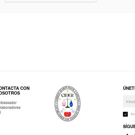
ONTACTA CON
ÚNET
OSOTROS
bassador
laboradores
R
Ac
SÍGU