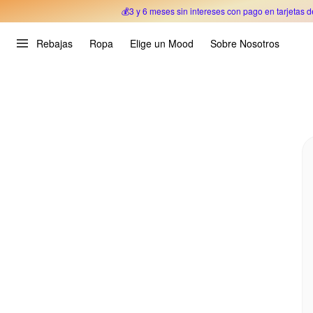
💰3 y 6 meses sin intereses con pago en tarjetas d
Oferta Especial 🎉 Hasta un 70% OFF 
Rebajas
Ropa
Elige un Mood
Sobre Nosotros