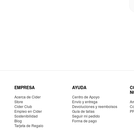
EMPRESA
AYUDA
C
N
Acerca de Cider
Centro de Apoyo
Store
Envío y entrega
Am
Cider Club
Devoluciones y reembolsos
Co
Empleo en Cider
Guía de tallas
P
Sostenibilidad
Seguir mi pedido
Blog
Forma de pago
Tarjeta de Regalo