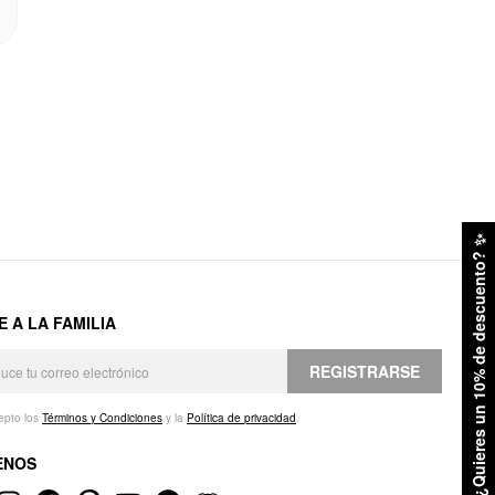
✨
¿Quieres un 10% de descuento?
E A LA FAMILIA
REGISTRARSE
epto los
Términos y Condiciones
y la
Política de privacidad
.
ENOS