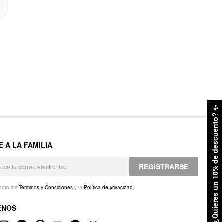
✨
¿Quieres un 10% de descuento?
E A LA FAMILIA
REGISTRARSE
epto los
Términos y Condiciones
y la
Política de privacidad
.
ENOS