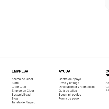
EMPRESA
AYUDA
C
N
Acerca de Cider
Centro de Apoyo
Store
Envío y entrega
Am
Cider Club
Devoluciones y reembolsos
Co
Empleo en Cider
Guía de tallas
P
Sostenibilidad
Seguir mi pedido
Blog
Forma de pago
Tarjeta de Regalo