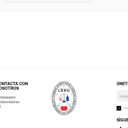
ONTACTA CON
ÚNET
OSOTROS
bassador
laboradores
R
Ac
SÍGU