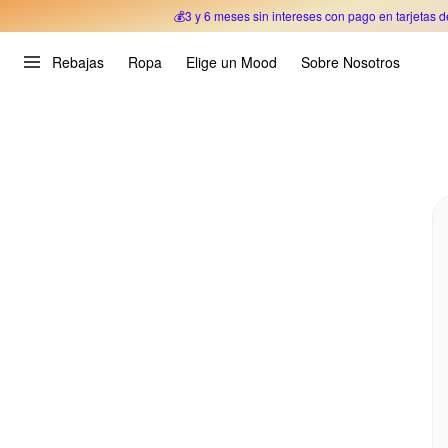
💰3 y 6 meses sin intereses con pago en tarjetas d
Oferta Especial 🎉 Hasta un 70% OFF 
Rebajas
Ropa
Elige un Mood
Sobre Nosotros