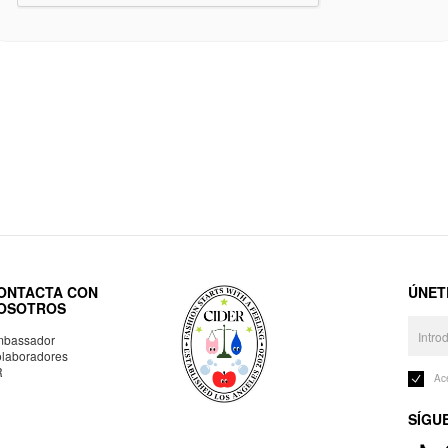
ONTACTA CON
ÚNET
OSOTROS
bassador
laboradores
R
Ac
SÍGU