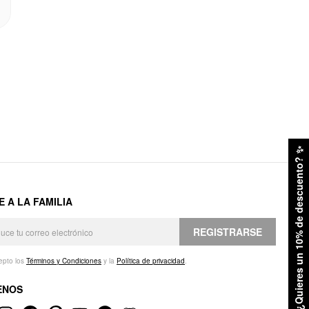
✨
¿Quieres un 10% de descuento?
E A LA FAMILIA
REGISTRARSE
epto los
Términos y Condiciones
y la
Política de privacidad
.
ENOS