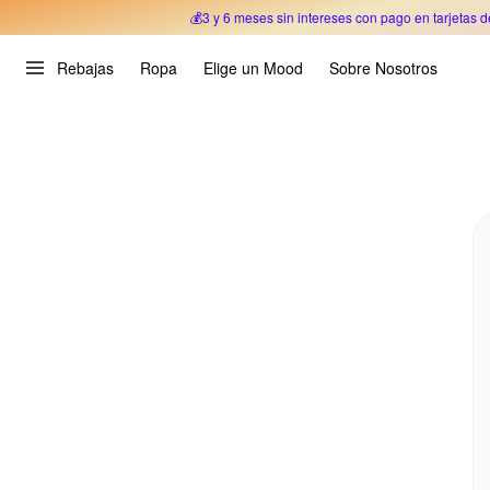
💰3 y 6 meses sin intereses con pago en tarjetas d
Oferta Especial 🎉 Hasta un 70% OFF 
Rebajas
Ropa
Elige un Mood
Sobre Nosotros