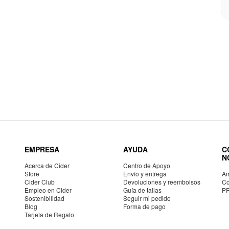
EMPRESA
AYUDA
C
N
Acerca de Cider
Centro de Apoyo
Store
Envío y entrega
Am
Cider Club
Devoluciones y reembolsos
Co
Empleo en Cider
Guía de tallas
P
Sostenibilidad
Seguir mi pedido
Blog
Forma de pago
Tarjeta de Regalo