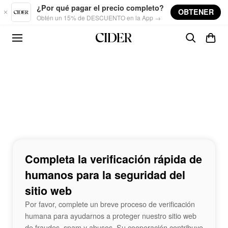
Skip to main content
¿Por qué pagar el precio completo?
OBTENER
Obtén un 15% de DESCUENTO en la App →
Completa la verificación rápida de
humanos para la seguridad del
sitio web
Por favor, complete un breve proceso de verificación
humana para ayudarnos a proteger nuestro sitio web
de fraudes, spam y abusos. Su cooperación contribuye