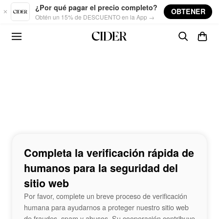
Skip to main content
¿Por qué pagar el precio completo?
OBTENER
Obtén un 15% de DESCUENTO en la App →
Completa la verificación rápida de
humanos para la seguridad del
sitio web
Por favor, complete un breve proceso de verificación
humana para ayudarnos a proteger nuestro sitio web
de fraudes, spam y abusos. Su cooperación contribuye