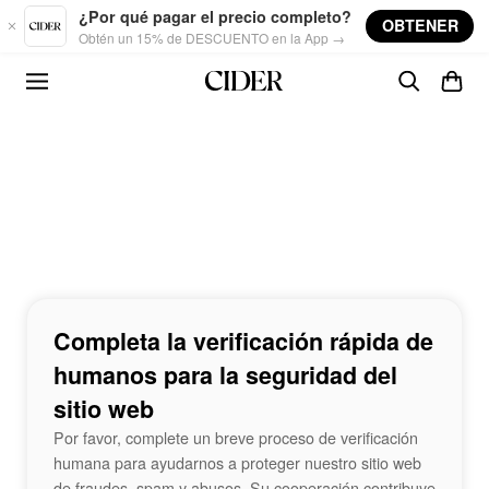
Skip to main content
¿Por qué pagar el precio completo?
OBTENER
Obtén un 15% de DESCUENTO en la App →
Completa la verificación rápida de
humanos para la seguridad del
sitio web
Por favor, complete un breve proceso de verificación
humana para ayudarnos a proteger nuestro sitio web
de fraudes, spam y abusos. Su cooperación contribuye