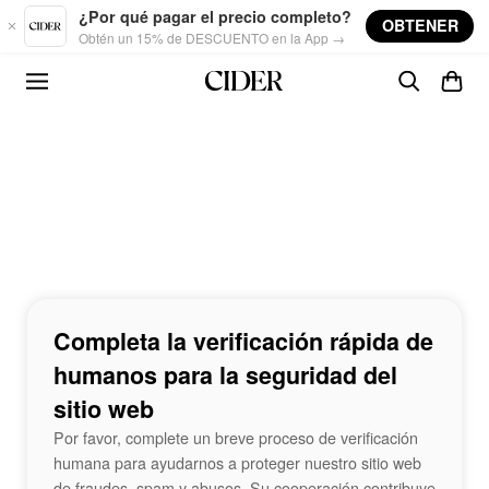
Skip to main content
¿Por qué pagar el precio completo?
OBTENER
Obtén un 15% de DESCUENTO en la App →
Completa la verificación rápida de
humanos para la seguridad del
sitio web
Por favor, complete un breve proceso de verificación
humana para ayudarnos a proteger nuestro sitio web
de fraudes, spam y abusos. Su cooperación contribuye