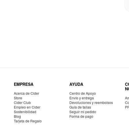
EMPRESA
AYUDA
C
N
Acerca de Cider
Centro de Apoyo
Store
Envío y entrega
Am
Cider Club
Devoluciones y reembolsos
Co
Empleo en Cider
Guía de tallas
P
Sostenibilidad
Seguir mi pedido
Blog
Forma de pago
Tarjeta de Regalo