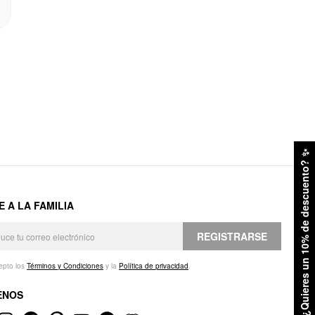
✨
¿Quieres un 10% de descuento?
E A LA FAMILIA
REGISTRARSE
epto los
Términos y Condiciones
y la
Política de privacidad
.
ENOS