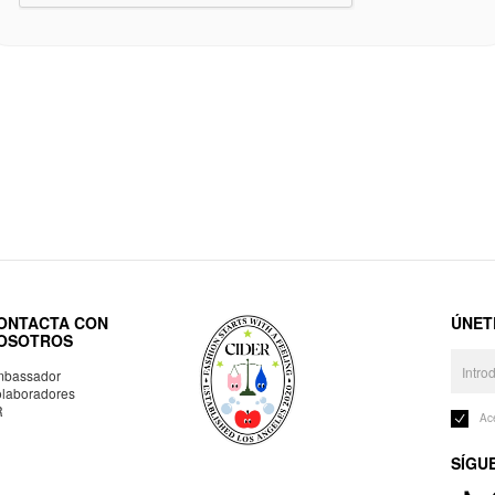
ONTACTA CON
ÚNET
OSOTROS
bassador
laboradores
R
Ac
SÍGU