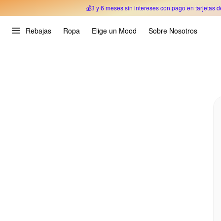
💰3 y 6 meses sin intereses con pago en tarjetas d
Oferta Especial 🎉 Hasta un 70% OFF 
Rebajas
Ropa
Elige un Mood
Sobre Nosotros