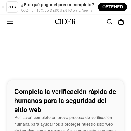
Skip to main content
¿Por qué pagar el precio completo?
OBTENER
Obtén un 15% de DESCUENTO en la App →
Completa la verificación rápida de
humanos para la seguridad del
sitio web
Por favor, complete un breve proceso de verificación
humana para ayudarnos a proteger nuestro sitio web
de fraudes, spam y abusos. Su cooperación contribuye