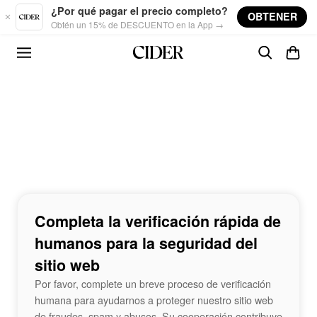
Skip to main content
¿Por qué pagar el precio completo?
OBTENER
Obtén un 15% de DESCUENTO en la App →
Completa la verificación rápida de
humanos para la seguridad del
sitio web
Por favor, complete un breve proceso de verificación
humana para ayudarnos a proteger nuestro sitio web
de fraudes, spam y abusos. Su cooperación contribuye