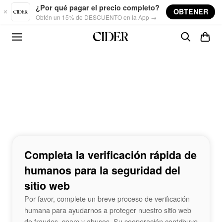
Skip to main content
¿Por qué pagar el precio completo?
OBTENER
Obtén un 15% de DESCUENTO en la App →
Completa la verificación rápida de
humanos para la seguridad del
sitio web
Por favor, complete un breve proceso de verificación
humana para ayudarnos a proteger nuestro sitio web
de fraudes, spam y abusos. Su cooperación contribuye