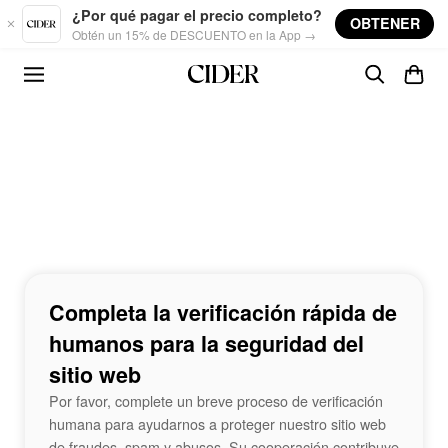
Skip to main content
¿Por qué pagar el precio completo?
OBTENER
Obtén un 15% de DESCUENTO en la App →
Completa la verificación rápida de
humanos para la seguridad del
sitio web
Por favor, complete un breve proceso de verificación
humana para ayudarnos a proteger nuestro sitio web
de fraudes, spam y abusos. Su cooperación contribuye