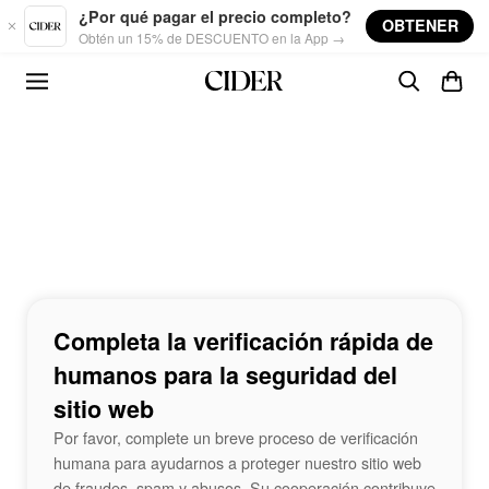
Skip to main content
¿Por qué pagar el precio completo?
OBTENER
Obtén un 15% de DESCUENTO en la App →
Completa la verificación rápida de
humanos para la seguridad del
sitio web
Por favor, complete un breve proceso de verificación
humana para ayudarnos a proteger nuestro sitio web
de fraudes, spam y abusos. Su cooperación contribuye