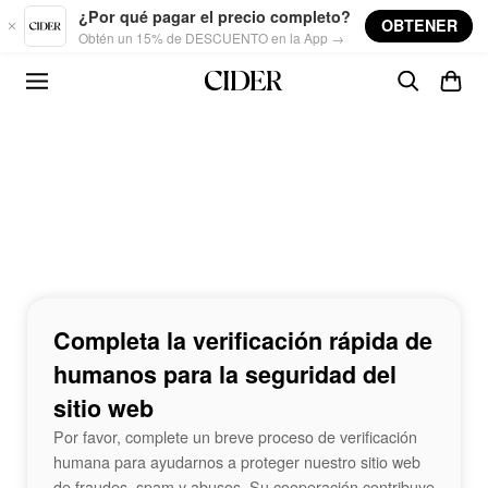
Skip to main content
¿Por qué pagar el precio completo?
OBTENER
Obtén un 15% de DESCUENTO en la App →
Completa la verificación rápida de
humanos para la seguridad del
sitio web
Por favor, complete un breve proceso de verificación
humana para ayudarnos a proteger nuestro sitio web
de fraudes, spam y abusos. Su cooperación contribuye