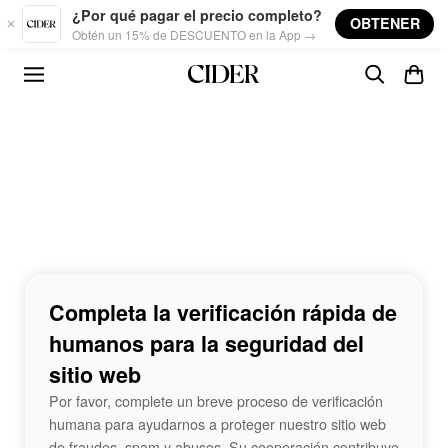
Skip to main content
¿Por qué pagar el precio completo?
OBTENER
Obtén un 15% de DESCUENTO en la App →
Completa la verificación rápida de
humanos para la seguridad del
sitio web
Por favor, complete un breve proceso de verificación
humana para ayudarnos a proteger nuestro sitio web
de fraudes, spam y abusos. Su cooperación contribuye