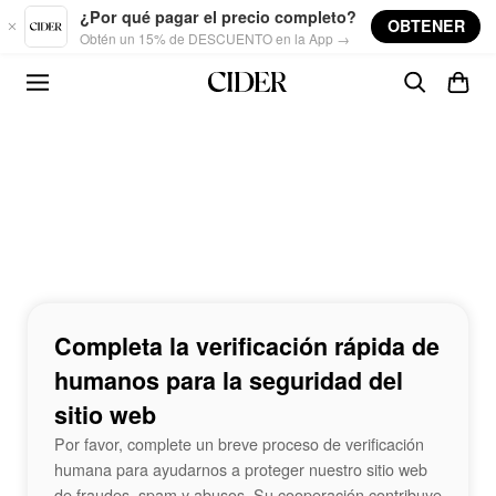
Skip to main content
¿Por qué pagar el precio completo?
OBTENER
Obtén un 15% de DESCUENTO en la App →
Completa la verificación rápida de
humanos para la seguridad del
sitio web
Por favor, complete un breve proceso de verificación
humana para ayudarnos a proteger nuestro sitio web
de fraudes, spam y abusos. Su cooperación contribuye