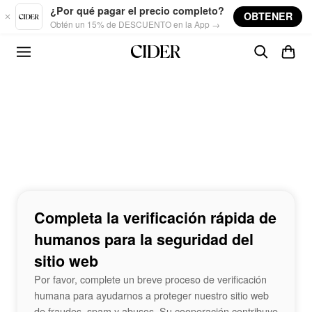
Skip to main content
¿Por qué pagar el precio completo?
OBTENER
Obtén un 15% de DESCUENTO en la App →
Completa la verificación rápida de
humanos para la seguridad del
sitio web
Por favor, complete un breve proceso de verificación
humana para ayudarnos a proteger nuestro sitio web
de fraudes, spam y abusos. Su cooperación contribuye