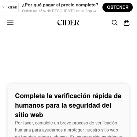
Skip to main content
¿Por qué pagar el precio completo?
OBTENER
Obtén un 15% de DESCUENTO en la App →
Completa la verificación rápida de
humanos para la seguridad del
sitio web
Por favor, complete un breve proceso de verificación
humana para ayudarnos a proteger nuestro sitio web
de fraudes, spam y abusos. Su cooperación contribuye