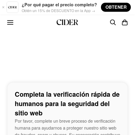
Skip to main content
¿Por qué pagar el precio completo?
OBTENER
Obtén un 15% de DESCUENTO en la App →
Completa la verificación rápida de
humanos para la seguridad del
sitio web
Por favor, complete un breve proceso de verificación
humana para ayudarnos a proteger nuestro sitio web
de fraudes, spam y abusos. Su cooperación contribuye