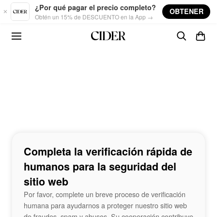
Skip to main content
¿Por qué pagar el precio completo?
OBTENER
Obtén un 15% de DESCUENTO en la App →
Completa la verificación rápida de
humanos para la seguridad del
sitio web
Por favor, complete un breve proceso de verificación
humana para ayudarnos a proteger nuestro sitio web
de fraudes, spam y abusos. Su cooperación contribuye