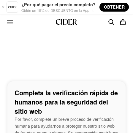
Skip to main content
¿Por qué pagar el precio completo?
OBTENER
Obtén un 15% de DESCUENTO en la App →
Completa la verificación rápida de
humanos para la seguridad del
sitio web
Por favor, complete un breve proceso de verificación
humana para ayudarnos a proteger nuestro sitio web
de fraudes, spam y abusos. Su cooperación contribuye