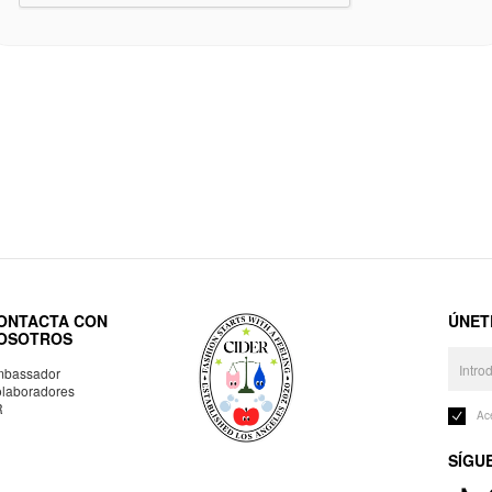
ONTACTA CON
ÚNET
OSOTROS
bassador
laboradores
R
Ac
SÍGU