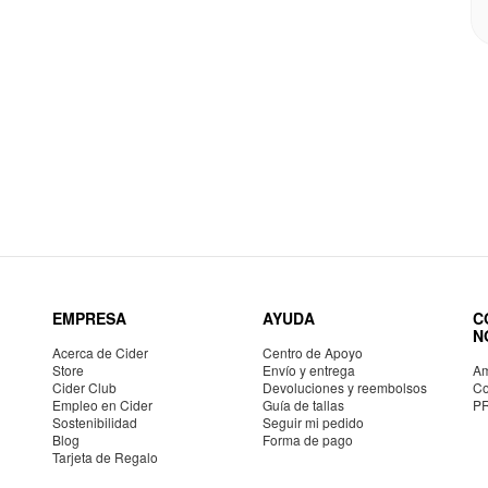
EMPRESA
AYUDA
C
N
Acerca de Cider
Centro de Apoyo
Store
Envío y entrega
Am
Cider Club
Devoluciones y reembolsos
Co
Empleo en Cider
Guía de tallas
P
Sostenibilidad
Seguir mi pedido
Blog
Forma de pago
Tarjeta de Regalo