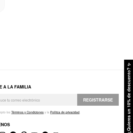
✨
¿Quieres un 10% de descuento?
E A LA FAMILIA
REGISTRARSE
epto los
Términos y Condiciones
y la
Política de privacidad
.
ENOS