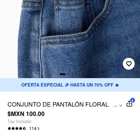
OFERTA ESPECIAL 🎉 HASTA UN 70% OFF 🔥
$
CONJUNTO DE PANTALÓN FLORAL
...
CON AJUSTADOR DE CINTURA
$MXN 100.00
Tax Incluido
114