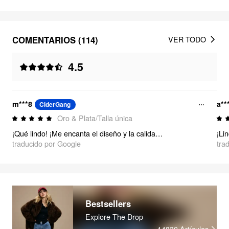
COMENTARIOS (114)
VER TODO
4.5
m***8
a**
CiderGang
Oro & Plata/Talla única
¡Qué lindo! ¡Me encanta el diseño y la calidad es increíble! Definitivamente lo recomiendo
¡Lin
traducido por Google
tra
Bestsellers
Explore The Drop
14830
Artículos