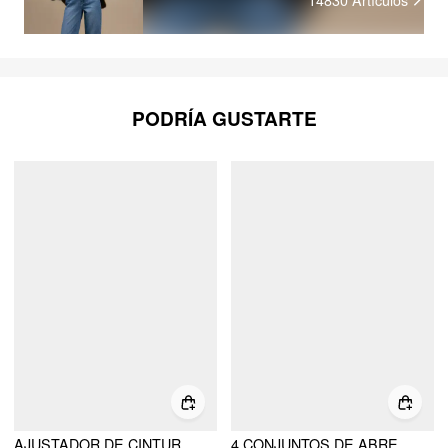
PODRÍA GUSTARTE
AJUSTADOR DE CINTURA DE PANTALÓN CON PERLAS FALSAS DE 9 PIEZAS
4 CONJUNTOS DE ABRELATAS PARA LA CINTURA DE LOS PANTALONES CON TREBOL DE CUATRO HOJAS