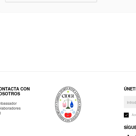
ONTACTA CON
ÚNET
OSOTROS
bassador
laboradores
R
Ac
SÍGU