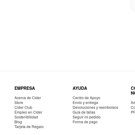
EMPRESA
AYUDA
C
N
Acerca de Cider
Centro de Apoyo
Store
Envío y entrega
Am
Cider Club
Devoluciones y reembolsos
Co
Empleo en Cider
Guía de tallas
P
Sostenibilidad
Seguir mi pedido
Blog
Forma de pago
Tarjeta de Regalo