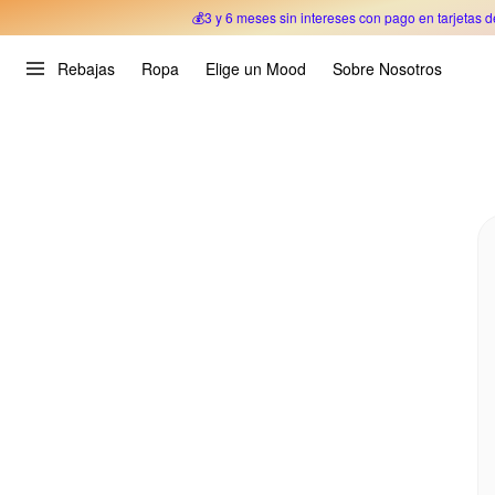
💰3 y 6 meses sin intereses con pago en tarjetas d
Oferta Especial 🎉 Hasta un 70% OFF 
Rebajas
Ropa
Elige un Mood
Sobre Nosotros