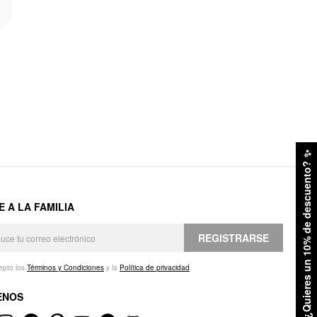
✨
¿Quieres un 10% de descuento?
E A LA FAMILIA
REGISTRARSE
epto los
Términos y Condiciones
y la
Política de privacidad
.
ENOS