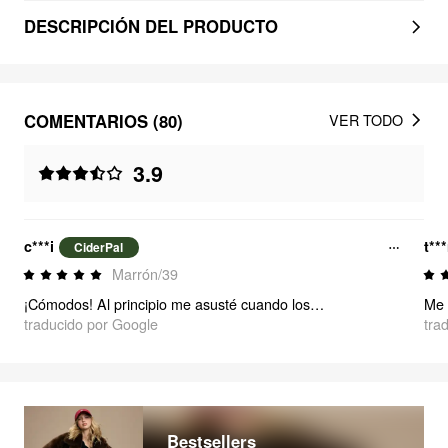
DESCRIPCIÓN DEL PRODUCTO
COMENTARIOS (80)
VER TODO
3.9
c***i
t**
CiderPal
Marrón/39
¡Cómodos! Al principio me asusté cuando los abrí… el color no se parecía a la foto y asumí que estarían hechos de un material diferente. Pero, me alegro mucho de que sean lo que son. ¡Un básico!
traducido por Google
tra
Bestsellers