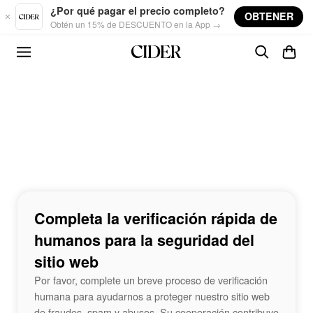
Skip to main content
¿Por qué pagar el precio completo?
OBTENER
Obtén un 15% de DESCUENTO en la App →
Completa la verificación rápida de
humanos para la seguridad del
sitio web
Por favor, complete un breve proceso de verificación
humana para ayudarnos a proteger nuestro sitio web
de fraudes, spam y abusos. Su cooperación contribuye