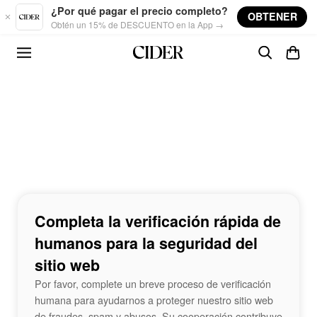
Skip to main content
¿Por qué pagar el precio completo?
OBTENER
Obtén un 15% de DESCUENTO en la App →
Completa la verificación rápida de
humanos para la seguridad del
sitio web
Por favor, complete un breve proceso de verificación
humana para ayudarnos a proteger nuestro sitio web
de fraudes, spam y abusos. Su cooperación contribuye